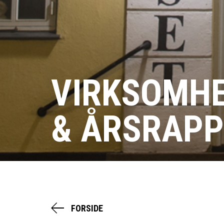
VIRKSOMH
& ÅRSRAP
FORSIDE