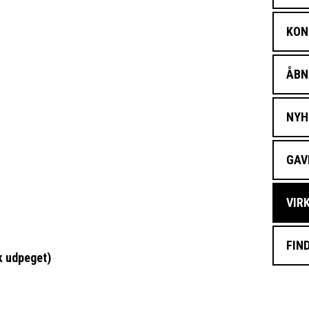
KON
ÅBN
NYH
GAV
VIR
FIN
k udpeget)