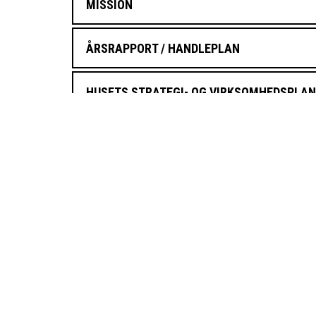
MISSION
ÅRSRAPPORT / HANDLEPLAN
HUSETS STRATEGI- OG VIRKSOMHEDSPLAN
HUSETS VEDTÆGTER
FORRETNINGSORDEN FOR HUSETS BESTYR
SAMARBEJDSAFTALE MELLEM HUSET & AA
RAMMEAFTALE MELLEM HUSET & STATENS